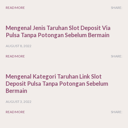
READ MORE
SHARE:
Mengenal Jenis Taruhan Slot Deposit Via
Pulsa Tanpa Potongan Sebelum Bermain
AUGUST 8, 2022
READ MORE
SHARE:
Mengenal Kategori Taruhan Link Slot
Deposit Pulsa Tanpa Potongan Sebelum
Bermain
AUGUST 3, 2022
READ MORE
SHARE: