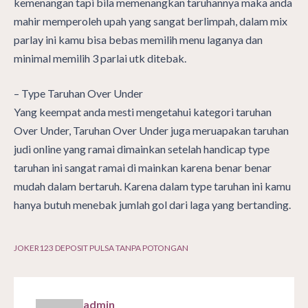
kemenangan tapi bila memenangkan taruhannya maka anda
mahir memperoleh upah yang sangat berlimpah, dalam mix
parlay ini kamu bisa bebas memilih menu laganya dan
minimal memilih 3 parlai utk ditebak.
– Type Taruhan Over Under
Yang keempat anda mesti mengetahui kategori taruhan
Over Under, Taruhan Over Under juga meruapakan taruhan
judi online yang ramai dimainkan setelah handicap type
taruhan ini sangat ramai di mainkan karena benar benar
mudah dalam bertaruh. Karena dalam type taruhan ini kamu
hanya butuh menebak jumlah gol dari laga yang bertanding.
JOKER123 DEPOSIT PULSA TANPA POTONGAN
admin