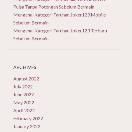
Pulsa Tanpa Potongan Sebelum Bermain
Mengenal Kategori Taruhan Joker123 Mobile
Sebelum Bermain
Mengenal Kategori Taruhan Joker123 Terbaru
Sebelum Bermain
ARCHIVES
August 2022
July 2022
June 2022
May 2022
April 2022
February 2022
January 2022