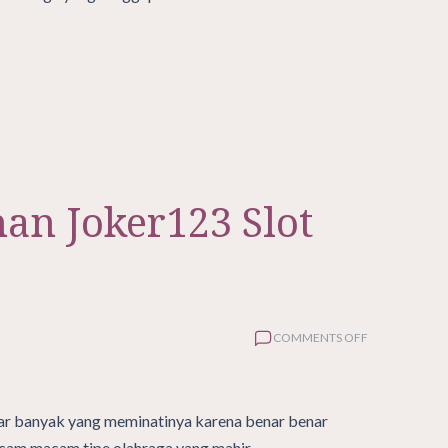
PAKAI
PULSA
TELKOMSEL
SEBELUM
BERMAIN
an Joker123 Slot
ON
COMMENTS OFF
MENGENAL
TYPE
TARUHAN
JOKER123
nar banyak yang meminatinya karena benar benar
SLOT
am macam tipe olahraga yang mahir…