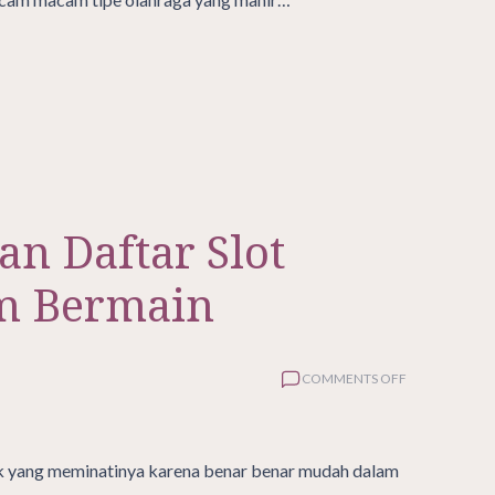
SEBELUM
BERMAIN
n Daftar Slot
um Bermain
ON
COMMENTS OFF
MENGENAL
TIPE
TARUHAN
DAFTAR
k yang meminatinya karena benar benar mudah dalam
SLOT