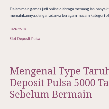
Dalam main games judi online olahraga memang lah banyak
memainkannya, dengan adanya beragam macam kategori o
READ MORE
Slot Deposit Pulsa
Mengenal Type Taruh
Deposit Pulsa 5000 T
Sebelum Bermain