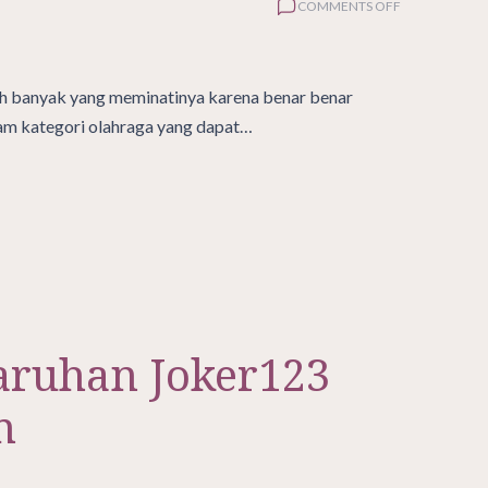
ON
COMMENTS OFF
MENGENAL
TYPE
TARUHAN
SLOT
ah banyak yang meminatinya karena benar benar
JOKER
m kategori olahraga yang dapat…
DEPOSIT
PULSA
5000
TANPA
POTONGAN
SEBELUM
BERMAIN
aruhan Joker123
n