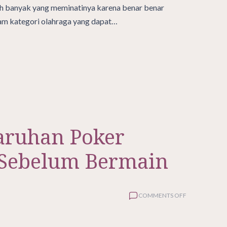
SLOT
ah banyak yang meminatinya karena benar benar
JOKER
m kategori olahraga yang dapat…
DEPOSIT
PULSA
5000
TANPA
POTONGAN
SEBELUM
BERMAIN
aruhan Poker
a Sebelum Bermain
ON
COMMENTS OFF
MENGENAL
KATEGORI
TARUHAN