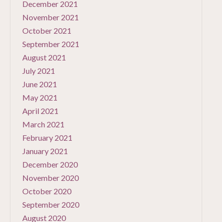
December 2021
November 2021
October 2021
September 2021
August 2021
July 2021
June 2021
May 2021
April 2021
March 2021
February 2021
January 2021
December 2020
November 2020
October 2020
September 2020
August 2020