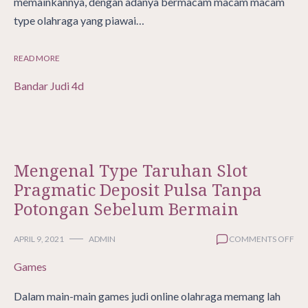
memainkannya, dengan adanya bermacam macam macam
PU
SE
type olahraga yang piawai…
BE
READ MORE
Bandar Judi 4d
Mengenal Type Taruhan Slot
Pragmatic Deposit Pulsa Tanpa
Potongan Sebelum Bermain
ON
APRIL 9, 2021
ADMIN
COMMENTS OFF
ME
Games
TYP
TA
SLO
Dalam main-main games judi online olahraga memang lah
PR