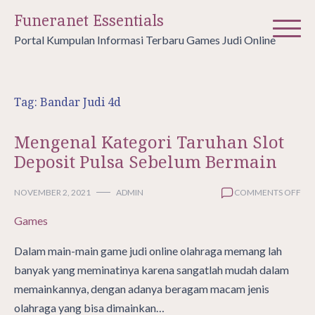
Skip
Funeranet Essentials
to
Portal Kumpulan Informasi Terbaru Games Judi Online
content
Tag:
Bandar Judi 4d
Mengenal Kategori Taruhan Slot
Deposit Pulsa Sebelum Bermain
ON
NOVEMBER 2, 2021
ADMIN
COMMENTS OFF
ME
Games
KA
TA
SLO
Dalam main-main game judi online olahraga memang lah
DEP
banyak yang meminatinya karena sangatlah mudah dalam
PU
memainkannya, dengan adanya beragam macam jenis
SE
BE
olahraga yang bisa dimainkan…