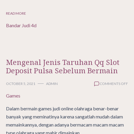
READ MORE
Bandar Judi 4d
Mengenal Jenis Taruhan Qq Slot
Deposit Pulsa Sebelum Bermain
ON
OCTOBER 5, 2021
ADMIN
COMMENTS OFF
ME
Games
JEN
TA
QQ
Dalam bermain games judi online olahraga benar-benar
SLO
banyak yang meminatinya karena sangatlah mudah dalam
DEP
memainkannya, dengan adanya bermacam macam macam
PU
SE
type olahraga yang mahir dimainkan…