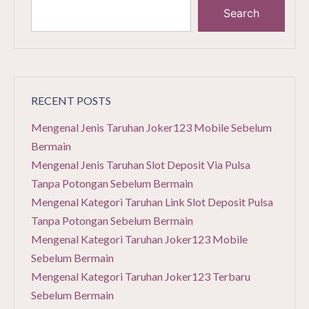
Search
RECENT POSTS
Mengenal Jenis Taruhan Joker123 Mobile Sebelum
Bermain
Mengenal Jenis Taruhan Slot Deposit Via Pulsa
Tanpa Potongan Sebelum Bermain
Mengenal Kategori Taruhan Link Slot Deposit Pulsa
Tanpa Potongan Sebelum Bermain
Mengenal Kategori Taruhan Joker123 Mobile
Sebelum Bermain
Mengenal Kategori Taruhan Joker123 Terbaru
Sebelum Bermain