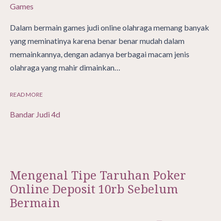
Games
KA
TA
JO
Dalam bermain games judi online olahraga memang banyak
DEP
yang meminatinya karena benar benar mudah dalam
PU
memainkannya, dengan adanya berbagai macam jenis
TA
PO
olahraga yang mahir dimainkan…
SE
BE
READ MORE
Bandar Judi 4d
Mengenal Tipe Taruhan Poker
Online Deposit 10rb Sebelum
Bermain