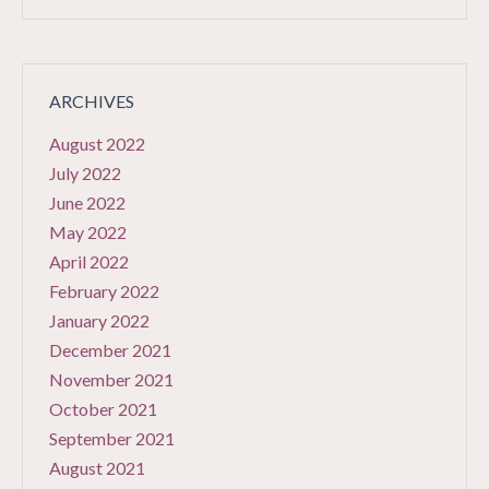
ARCHIVES
August 2022
July 2022
June 2022
May 2022
April 2022
February 2022
January 2022
December 2021
November 2021
October 2021
September 2021
August 2021