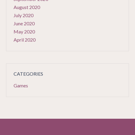
August 2020
July 2020
June 2020
May 2020
April 2020
CATEGORIES
Games