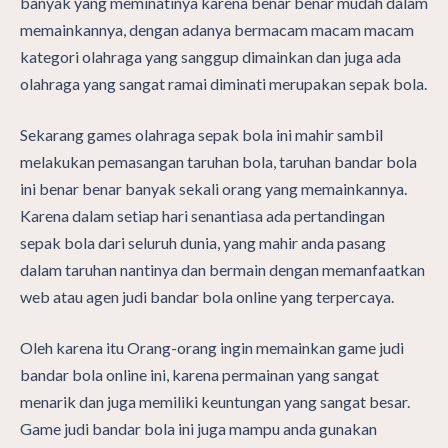
banyak yang meminatinya karena benar benar mudah dalam
TE
memainkannya, dengan adanya bermacam macam macam
DEP
50
kategori olahraga yang sanggup dimainkan dan juga ada
SE
olahraga yang sangat ramai diminati merupakan sepak bola.
BE
Sekarang games olahraga sepak bola ini mahir sambil
melakukan pemasangan taruhan bola, taruhan bandar bola
ini benar benar banyak sekali orang yang memainkannya.
Karena dalam setiap hari senantiasa ada pertandingan
sepak bola dari seluruh dunia, yang mahir anda pasang
dalam taruhan nantinya dan bermain dengan memanfaatkan
web atau agen judi bandar bola online yang terpercaya.
Oleh karena itu Orang-orang ingin memainkan game judi
bandar bola online ini, karena permainan yang sangat
menarik dan juga memiliki keuntungan yang sangat besar.
Game judi bandar bola ini juga mampu anda gunakan