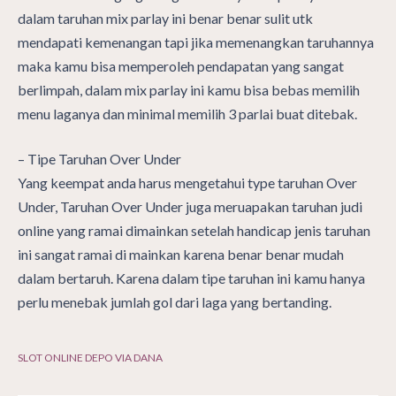
dalam taruhan mix parlay ini benar benar sulit utk
mendapati kemenangan tapi jika memenangkan taruhannya
maka kamu bisa memperoleh pendapatan yang sangat
berlimpah, dalam mix parlay ini kamu bisa bebas memilih
menu laganya dan minimal memilih 3 parlai buat ditebak.
– Tipe Taruhan Over Under
Yang keempat anda harus mengetahui type taruhan Over
Under, Taruhan Over Under juga meruapakan taruhan judi
online yang ramai dimainkan setelah handicap jenis taruhan
ini sangat ramai di mainkan karena benar benar mudah
dalam bertaruh. Karena dalam tipe taruhan ini kamu hanya
perlu menebak jumlah gol dari laga yang bertanding.
SLOT ONLINE DEPO VIA DANA