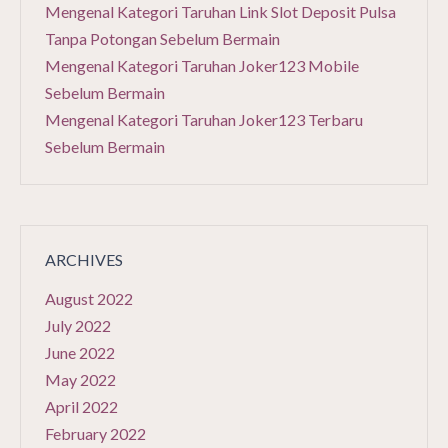
Mengenal Kategori Taruhan Link Slot Deposit Pulsa
Tanpa Potongan Sebelum Bermain
Mengenal Kategori Taruhan Joker123 Mobile
Sebelum Bermain
Mengenal Kategori Taruhan Joker123 Terbaru
Sebelum Bermain
ARCHIVES
August 2022
July 2022
June 2022
May 2022
April 2022
February 2022