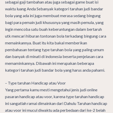
sebagai gaji tambahan atau juga sebagai game buat isi
waktu luang Anda Sebanyak kategori taruhan judi bandar
bola yang ada ini juga membuat merasa sedang bingung
bagi para pemain judi khususnya yang masih pemula, yang
ingin mencoba satu buah keberuntungan dalam bertaruh
utk mencari hiburan tontonan bola terkadang bingung cara
memainkannya. Buat itu kita bakal memberikan
pembahasan tentang type taruhan bola yang paling umum
dan banyak di minati di indonesia beserta penjelasan cara
memaminkannya. Dibawah ini merupakan beberapa
kategori taruhan judi bandar bola yang harus anda pahami.
– Type taruhan Handicap atau Voor
Yang pertama kamu mesti mengetahui jenis judi online
pasaran handicap atau voor, karena type taruhan handicap
ini sangatlah ramai dimainkan dari Dahulu Taruhan handicap
atau voor ini mucul diwaktu ada perbedaan dari ke-2 belah