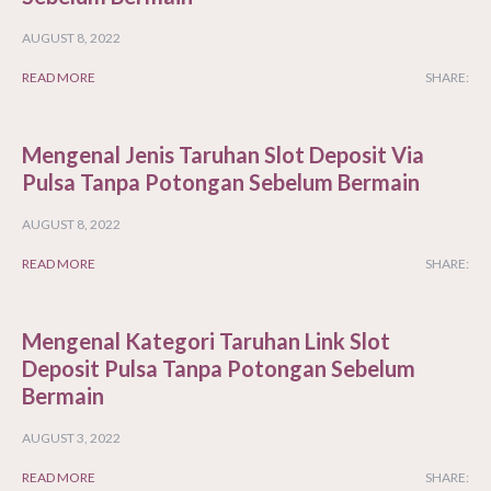
AUGUST 8, 2022
READ MORE
SHARE:
Mengenal Jenis Taruhan Slot Deposit Via
Pulsa Tanpa Potongan Sebelum Bermain
AUGUST 8, 2022
READ MORE
SHARE:
Mengenal Kategori Taruhan Link Slot
Deposit Pulsa Tanpa Potongan Sebelum
Bermain
AUGUST 3, 2022
READ MORE
SHARE: