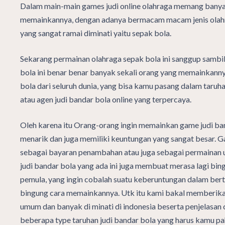
Dalam main-main games judi online olahraga memang bany
memainkannya, dengan adanya bermacam macam jenis olahra
yang sangat ramai diminati yaitu sepak bola.
Sekarang permainan olahraga sepak bola ini sanggup sambi
bola ini benar benar banyak sekali orang yang memainkannya
bola dari seluruh dunia, yang bisa kamu pasang dalam tar
atau agen judi bandar bola online yang terpercaya.
Oleh karena itu Orang-orang ingin memainkan game judi ban
menarik dan juga memiliki keuntungan yang sangat besar. G
sebagai bayaran penambahan atau juga sebagai permainan u
judi bandar bola yang ada ini juga membuat merasa lagi bin
pemula, yang ingin cobalah suatu keberuntungan dalam ber
bingung cara memainkannya. Utk itu kami bakal memberikan
umum dan banyak di minati di indonesia beserta penjelasa
beberapa type taruhan judi bandar bola yang harus kamu pa