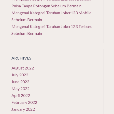
Pulsa Tanpa Potongan Sebelum Bermain
Mengenal Kategori Taruhan Joker123 Mobile
Sebelum Bermain
Mengenal Kategori Taruhan Joker123 Terbaru
Sebelum Bermain
ARCHIVES
August 2022
July 2022
June 2022
May 2022
April 2022
February 2022
January 2022