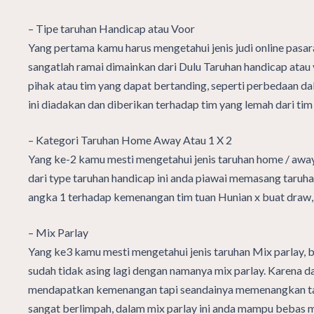
– Tipe taruhan Handicap atau Voor
Yang pertama kamu harus mengetahui jenis judi online pasara
sangatlah ramai dimainkan dari Dulu Taruhan handicap atau 
pihak atau tim yang dapat bertanding, seperti perbedaan da
ini diadakan dan diberikan terhadap tim yang lemah dari tim
– Kategori Taruhan Home Away Atau 1 X 2
Yang ke-2 kamu mesti mengetahui jenis taruhan home / away
dari type taruhan handicap ini anda piawai memasang taruha
angka 1 terhadap kemenangan tim tuan Hunian x buat draw,
– Mix Parlay
Yang ke3 kamu mesti mengetahui jenis taruhan Mix parlay, 
sudah tidak asing lagi dengan namanya mix parlay. Karena da
mendapatkan kemenangan tapi seandainya memenangkan ta
sangat berlimpah, dalam mix parlay ini anda mampu bebas m