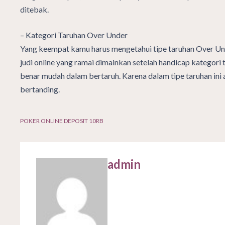
ditebak.
– Kategori Taruhan Over Under
Yang keempat kamu harus mengetahui tipe taruhan Over Un
judi online yang ramai dimainkan setelah handicap kategori 
benar mudah dalam bertaruh. Karena dalam tipe taruhan ini 
bertanding.
POKER ONLINE DEPOSIT 10RB
admin