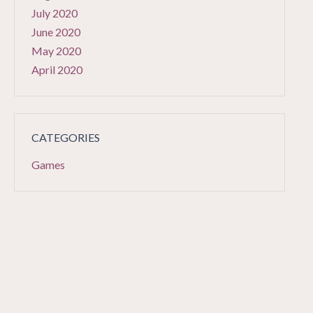
July 2020
June 2020
May 2020
April 2020
CATEGORIES
Games