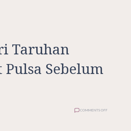
ri Taruhan
t Pulsa Sebelum
ON
COMMENTS OFF
MENGENAL
KATEGORI
TARUHAN