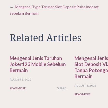
Post
Mengenal Type Taruhan Slot Deposit Pulsa Indosat
Sebelum Bermain
navigation
Related Articles
Mengenal Jenis Taruhan
Mengenal Jenis
Joker123 Mobile Sebelum
Slot Deposit Vi
Bermain
Tanpa Potonga
Bermain
AUGUST 8, 2022
AUGUST 8, 2022
READ MORE
SHARE:
READ MORE