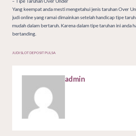
– Tipe Taruhan Over Under
Yang keempat anda mesti mengetahui jenis taruhan Over Un
judi online yang ramai dimainkan setelah handicap tipe taru
mudah dalam bertaruh. Karena dalam tipe taruhan ini anda 
bertanding.
JUDI SLOT DEPOSIT PULSA
admin