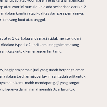
n handicap atau voor, karena jenis taruhan handicap
ap atau voor ini mucul dikala ada perbedaan dari ke-2
an dalam kondisi atau kualitas dari para pemainnya.
ri tim yang kuat atau unggul.
 atau 1 x 2, kalau anda masih tidak mengerti dari
 didalam type 1 x 2. Jadi kamu tinggal memasang
n angka 2 untuk kemenangan tim tamu.
ay, bagi para pemain judi yang sudah berpengalaman
na dalam taruhan mix parlay ini sangatlah sulit untuk
ya maka kamu mahir mendapati gaji yang sangat
nu laganya dan minimal memilih 3 parlai untuk