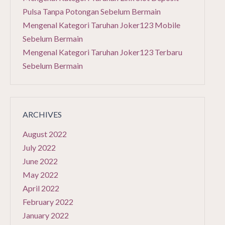
Pulsa Tanpa Potongan Sebelum Bermain
Mengenal Kategori Taruhan Joker123 Mobile
Sebelum Bermain
Mengenal Kategori Taruhan Joker123 Terbaru
Sebelum Bermain
ARCHIVES
August 2022
July 2022
June 2022
May 2022
April 2022
February 2022
January 2022