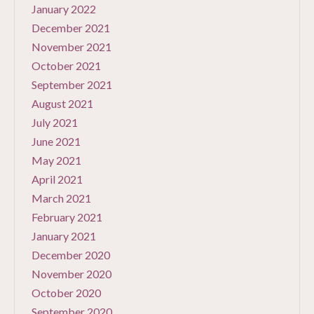
January 2022
December 2021
November 2021
October 2021
September 2021
August 2021
July 2021
June 2021
May 2021
April 2021
March 2021
February 2021
January 2021
December 2020
November 2020
October 2020
September 2020