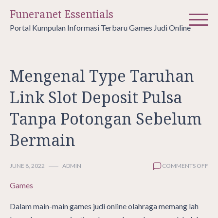
Skip
Funeranet Essentials
to
Portal Kumpulan Informasi Terbaru Games Judi Online
content
Mengenal Type Taruhan
Link Slot Deposit Pulsa
Tanpa Potongan Sebelum
Bermain
ON
JUNE 8, 2022
ADMIN
COMMENTS OFF
ME
Games
TYP
TA
LIN
Dalam main-main games judi online olahraga memang lah
SLO