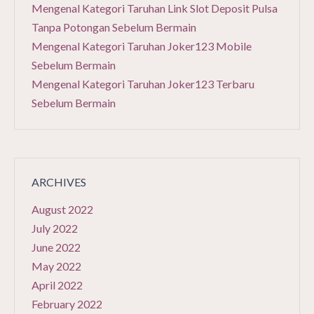
Mengenal Kategori Taruhan Link Slot Deposit Pulsa
Tanpa Potongan Sebelum Bermain
Mengenal Kategori Taruhan Joker123 Mobile
Sebelum Bermain
Mengenal Kategori Taruhan Joker123 Terbaru
Sebelum Bermain
ARCHIVES
August 2022
July 2022
June 2022
May 2022
April 2022
February 2022