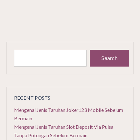
Search
RECENT POSTS
Mengenal Jenis Taruhan Joker123 Mobile Sebelum
Bermain
Mengenal Jenis Taruhan Slot Deposit Via Pulsa
Tanpa Potongan Sebelum Bermain