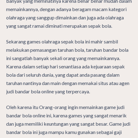
banyak yang meminatinya karena benar benar mudah dalam
PU
memainkannya, dengan adanya beragam macam kategori
500
TA
olahraga yang sanggup dimainkan dan juga ada olahraga
PO
yang sangat ramai diminati merupakan sepak bola.
SE
BE
Sekarang games olahraga sepak bola ini mahir sambil
melakukan pemasangan taruhan bola, taruhan bandar bola
ini sangatlah banyak sekali orang yang memainkannya.
Karena dalam setiap hari senantiasa ada kejuaraan sepak
bola dari seluruh dunia, yang dapat anda pasang dalam
taruhan nantinya dan main dengan memakai situs atau agen
judi bandar bola online yang terpercaya.
Oleh karena itu Orang-orang ingin memainkan game judi
bandar bola online ini, karena games yang sangat menarik
dan juga memiliki keuntungan yang sangat besar. Game judi
bandar bola ini juga mampu kamu gunakan sebagai gaji