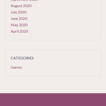
August 2020
July 2020
June 2020
May 2020
April 2020
CATEGORIES
Games