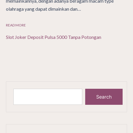
memainkannya, dengan adanya beragam macam type
SE
BE
olahraga yang dapat dimainkan dan…
READ MORE
Slot Joker Deposit Pulsa 5000 Tanpa Potongan
Search