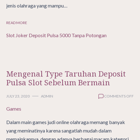
TA
jenis olahraga yang mampu…
PO
SE
READ MORE
BE
Slot Joker Deposit Pulsa 5000 Tanpa Potongan
Mengenal Type Taruhan Deposit
Pulsa Slot Sebelum Bermain
ON
JULY 23, 2020
ADMIN
COMMENTS OFF
ME
Games
TYP
TA
DEP
Dalam main games judi online olahraga memang banyak
PU
yang meminatinya karena sangatlah mudah dalam
SLO
memainkannya, dengan adanya berbagai macam kategori
SE