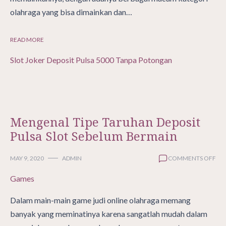
BE
olahraga yang bisa dimainkan dan…
READ MORE
Slot Joker Deposit Pulsa 5000 Tanpa Potongan
Mengenal Tipe Taruhan Deposit
Pulsa Slot Sebelum Bermain
ON
MAY 9, 2020
ADMIN
COMMENTS OFF
ME
Games
TIP
TA
DEP
Dalam main-main game judi online olahraga memang
PU
banyak yang meminatinya karena sangatlah mudah dalam
SLO