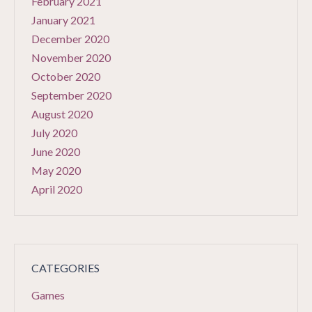
February 2021
January 2021
December 2020
November 2020
October 2020
September 2020
August 2020
July 2020
June 2020
May 2020
April 2020
CATEGORIES
Games