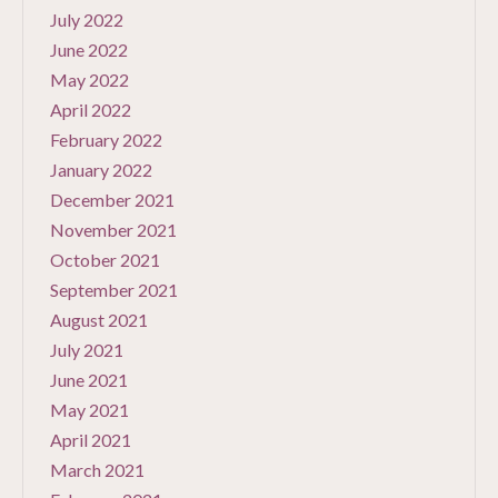
July 2022
June 2022
May 2022
April 2022
February 2022
January 2022
December 2021
November 2021
October 2021
September 2021
August 2021
July 2021
June 2021
May 2021
April 2021
March 2021